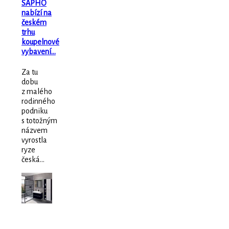
SAPHO
nabízí na
českém
trhu
koupelnové
vybavení…
Za tu
dobu
z malého
rodinného
podniku
s totožným
názvem
vyrostla
ryze
česká...