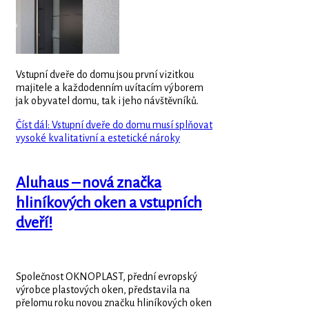
Vstupní dveře do domu jsou první vizitkou
majitele a každodenním uvítacím výborem
jak obyvatel domu, tak i jeho návštěvníků.
Číst dál: Vstupní dveře do domu musí splňovat
vysoké kvalitativní a estetické nároky
Aluhaus – nová značka
hliníkových oken a vstupních
dveří!
Společnost OKNOPLAST, přední evropský
výrobce plastových oken, představila na
přelomu roku novou značku hliníkových oken