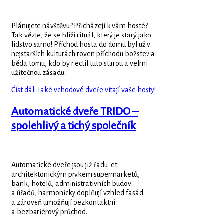
Plánujete návštěvu? Přicházejí k vám hosté?
Tak vězte, že se blíží rituál, který je starý jako
lidstvo samo! Příchod hosta do domu byl už v
nejstarších kulturách roven příchodu božstev a
běda tomu, kdo by nectil tuto starou a velmi
užitečnou zásadu.
Číst dál: Také vchodové dveře vítají vaše hosty!
Automatické dveře TRIDO –
spolehlivý a tichý společník
Automatické dveře jsou již řadu let
architektonickým prvkem supermarketů,
bank, hotelů, administrativních budov
a úřadů, harmonicky doplňují vzhled fasád
a zároveň umožňují bezkontaktní
a bezbariérový průchod.