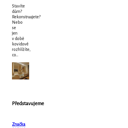
Stavíte
dům?
Rekonstruujete?
Nebo
se
jen
v době
kovidové
rozhlížíte,
co...
Představujeme
Značka