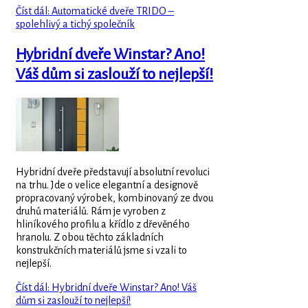
Číst dál: Automatické dveře TRIDO –
spolehlivý a tichý společník
Hybridní dveře Winstar? Ano!
Váš dům si zaslouží to nejlepší!
Hybridní dveře představují absolutní revoluci
na trhu. Jde o velice elegantní a designově
propracovaný výrobek, kombinovaný ze dvou
druhů materiálů. Rám je vyroben z
hliníkového profilu a křídlo z dřevěného
hranolu. Z obou těchto základních
konstrukčních materiálů jsme si vzali to
nejlepší.
Číst dál: Hybridní dveře Winstar? Ano! Váš
dům si zaslouží to nejlepší!