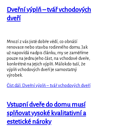
Dveřní výplň – tvář vchodových
dveří
Mnozí z vás jistě dobře vědí, co obnáší
renovace nebo stavba rodinného domu. Jak
už napovídá nadpis článku, my se zaměříme
pouze na jednu jeho část, na vchodové dveře,
konkrétně na jejich výplň. Málokdo tuší, že
výplň vchodových dveří je samostatný
výrobek.
Číst dál: Dveřní výplň – tvář vchodových dveří
Vstupní dveře do domu musí
splňovat vysoké kvalitativní a
estetické nároky