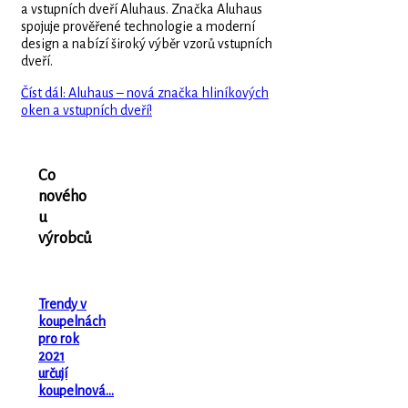
a vstupních dveří Aluhaus. Značka Aluhaus
spojuje prověřené technologie a moderní
design a nabízí široký výběr vzorů vstupních
dveří.
Číst dál: Aluhaus – nová značka hliníkových
oken a vstupních dveří!
Co
nového
u
výrobců
Trendy v
koupelnách
pro rok
2021
určují
koupelnová…