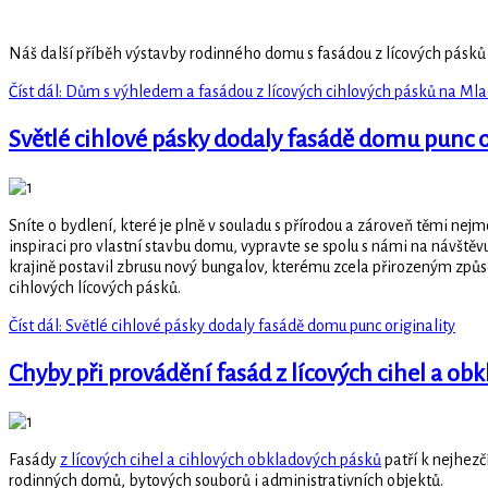
Náš další příběh výstavby rodinného domu s fasádou z lícových pásků
Číst dál: Dům s výhledem a fasádou z lícových cihlových pásků na Ml
Světlé cihlové pásky dodaly fasádě domu punc o
Sníte o bydlení, které je plně v souladu s přírodou a zároveň těmi nej
inspiraci pro vlastní stavbu domu, vypravte se spolu s námi na návště
krajině postavil zbrusu nový bungalov, kterému zcela přirozeným způs
cihlových lícových pásků.
Číst dál: Světlé cihlové pásky dodaly fasádě domu punc originality
Chyby při provádění fasád z lícových cihel a ob
Fasády
z lícových cihel a cihlových obkladových pásků
patří k nejhezč
rodinných domů, bytových souborů i administrativních objektů.