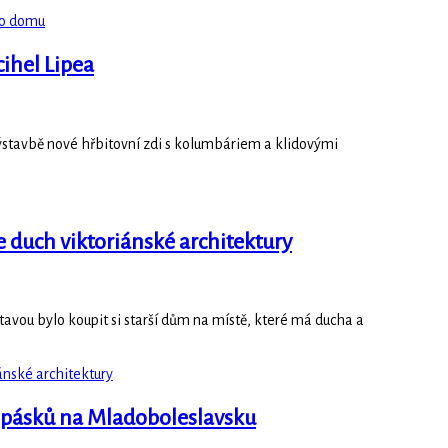
ého domu
cihel Lipea
výstavbě nové hřbitovní zdi s kolumbáriem a klidovými
 duch viktoriánské architektury
tavou bylo koupit si starší dům na místě, které má ducha a
ánské architektury
h pásků na Mladoboleslavsku