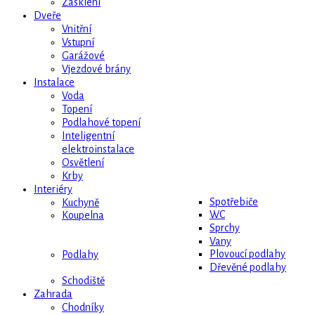
Zasklení
Dveře
Vnitřní
Vstupní
Garážové
Vjezdové brány
Instalace
Voda
Topení
Podlahové topení
Inteligentní
elektroinstalace
Osvětlení
Krby
Interiéry
Spotřebiče
Kuchyně
WC
Koupelna
Sprchy
Vany
Plovoucí podlahy
Podlahy
Dřevěné podlahy
Schodiště
Zahrada
Chodníky