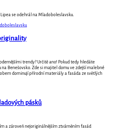
 Lipea se odehrál na Mladoboleslavsku.
adoboleslavsku
riginality
modernějšími trendy? Určitě ano! Pokud tedy hledáte
vu na Benešovsko. Zde si majitel domu ve zdejší malebné
obem dominují přírodní materiály a fasáda ze světlých
kladových pásků
ím a zároveň nejoriginálnějším ztvárněním fasád