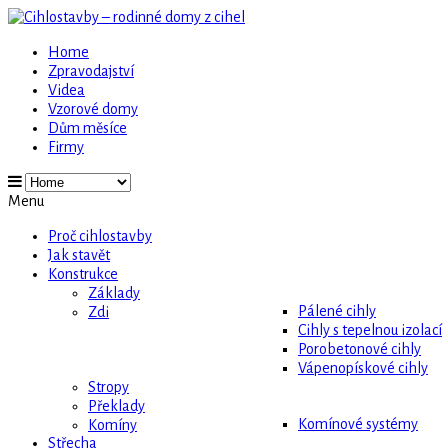
Home
Zpravodajství
Videa
Vzorové domy
Dům měsíce
Firmy
Menu
Proč cihlostavby
Jak stavět
Konstrukce
Základy
Pálené cihly
Zdi
Cihly s tepelnou izolací
Porobetonové cihly
Vápenopískové cihly
Stropy
Překlady
Komínové systémy
Komíny
Střecha