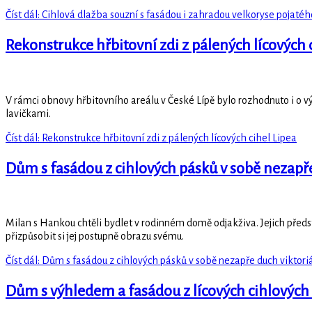
Číst dál: Cihlová dlažba souzní s fasádou i zahradou velkoryse pojat
Rekonstrukce hřbitovní zdi z pálených lícových 
V rámci obnovy hřbitovního areálu v České Lípě bylo rozhodnuto i o 
lavičkami.
Číst dál: Rekonstrukce hřbitovní zdi z pálených lícových cihel Lipea
Dům s fasádou z cihlových pásků v sobě nezapře
Milan s Hankou chtěli bydlet v rodinném domě odjakživa. Jejich předs
přizpůsobit si jej postupně obrazu svému.
Číst dál: Dům s fasádou z cihlových pásků v sobě nezapře duch viktori
Dům s výhledem a fasádou z lícových cihlovýc