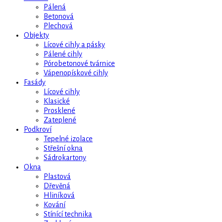
Pálená
Betonová
Plechová
Objekty
Lícové cihly a pásky
Pálené cihly
Pórobetonové tvárnice
Vápenopískové cihly
Fasády
Lícové cihly
Klasické
Prosklené
Zateplené
Podkroví
Tepelné izolace
Střešní okna
Sádrokartony
Okna
Plastová
Dřevěná
Hliníková
Kování
Stínící technika