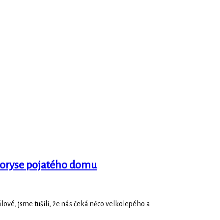
lkoryse pojatého domu
lové, jsme tušili, že nás čeká něco velkolepého a