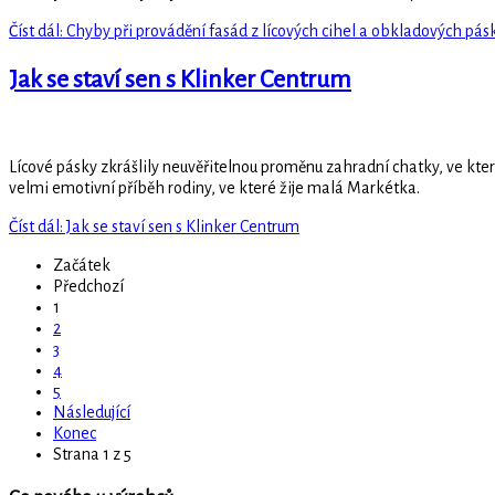
Číst dál: Chyby při provádění fasád z lícových cihel a obkladových pás
Jak se staví sen s Klinker Centrum
Lícové pásky zkrášlily neuvěřitelnou proměnu zahradní chatky, ve kter
velmi emotivní příběh rodiny, ve které žije malá Markétka.
Číst dál: Jak se staví sen s Klinker Centrum
Začátek
Předchozí
1
2
3
4
5
Následující
Konec
Strana 1 z 5